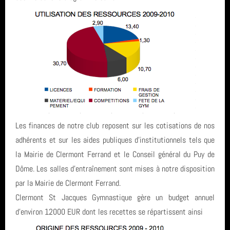
CONTACT & LIENS UTILES
ACCES BUREAU
Catégories
Les finances de notre club reposent sur les cotisations de nos
Compétition (7)
Derniers articles
adhérents et sur les aides publiques d'institutionnels tels que
Infos générales (24)
la Mairie de Clermont Ferrand et le Conseil général du Puy de
FETE DE LA GYM 2026
Dôme. Les salles d'entraînement sont mises à notre disposition
Mots clés
GRS (1)
par la Mairie de Clermont Ferrand.
FINALE NATIONALE UFOLEP 2026
Clermont St Jacques Gymnastique gère un budget annuel
vidéo
Derniers commentaires
d'environ 12000 EUR dont les recettes se répartissent ainsi
Gymnastique Rythmique - Nos équipes en compétition
GRS