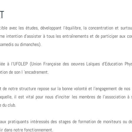
T
ble avec les études, développant l'équilibre, la concentration et surto
rme intention d'assister à tous les entraînements et de participer aux 
s samedis ou dimanches).
iliée à l'UFOLEP (Union Française des oeuvres Laïques d'Education Phy
ation de son l 'encadrement.
t de notre structure repose sur la bonne volonté et l'engagement de nos 
aquelle, il est vital pour nous d'inciter les membres de l'association à 
e du club.
 aux pratiquants intéressés des stages de formation de moniteurs ou de
tir dans notre fonctionnement.