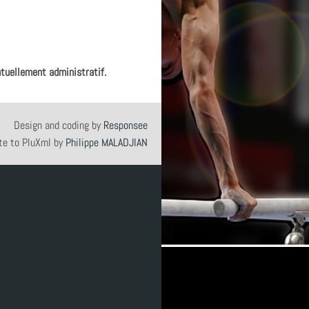
ntuellement administratif.
Design and coding by
Responsee
te to PluXml by
Philippe MALADJIAN