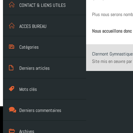
CONTACT & LIENS UTILES
Plus nous serons nombr
ACCES BUREAU
Nous accueillons donc 
Catégories
Clermont Gymnastique
Site mis en oeuvre par
Compétition (7)
Derniers articles
Infos générales (24)
FETE DE LA GYM 2026
Mots clés
GRS (1)
FINALE NATIONALE UFOLEP 2026
Clermont-Ferrand
Derniers commentaires
Gymnastique Rythmique - Nos équipes
vidéo
Archives