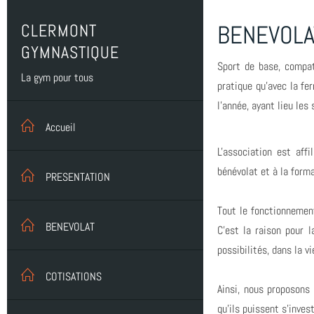
CLERMONT
BENEVOLA
GYMNASTIQUE
Sport de base, compati
La gym pour tous
pratique qu'avec la fe
l'année, ayant lieu le
Accueil
L'association est aff
bénévolat et à la form
PRESENTATION
Tout le fonctionnemen
BENEVOLAT
C'est la raison pour l
possibilités, dans la vi
COTISATIONS
Ainsi, nous proposons
qu'ils puissent s'inves