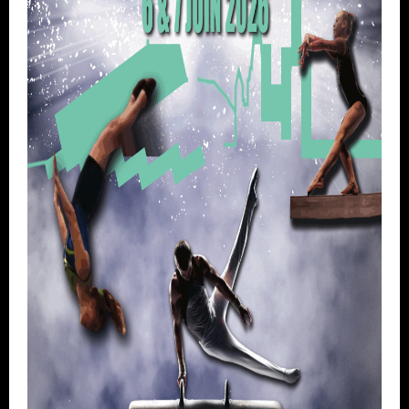
Assemblée Générale
Archives
vidéo
Inscriptions saison 2025-2026
juin 2026 (2)
Fil des articles
avril 2026 (1)
Fil des commentaires
septembre 2025 (1)
août 2025 (1)
année 2025 (3)
année 2024 (4)
année 2023 (3)
année 2022 (6)