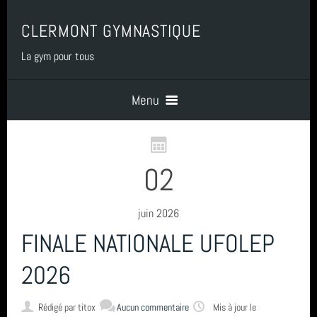
CLERMONT GYMNASTIQUE
La gym pour tous
Menu
Accueil
02
PRESENTATION
juin 2026
FINALE NATIONALE UFOLEP
BENEVOLAT
2026
COTISATIONS
Rédigé par
titox
Aucun commentaire
Mis à jour le