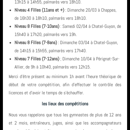
13h15 à 14h55, palmarès vers 18h10.
Assemblée Générale
Archives
Niveau 4 Filles (11ans et +)
: Dimanche 20/03 à Chappes,
GRS
Inscriptions saison 2025-2026
de 16h30 à 18h10, palmarès vers 18h10.
juin 2026 (2)
Niveau 8 Filles (7-10ans)
: Samedi 02/04 à Chatel-Guyon, de
Fil des articles
15h40 à 17h20, palmarès vers 19h.
avril 2026 (1)
Niveau 8 Filles (7-8ans)
: Dimanche 03/04 à Chatel-Guyon,
de 14h15 à 15h55, palmarès vers 17h40.
Fil des commentaires
septembre 2025 (1)
Niveau 7 Filles (7-12ans)
; Dimanche 10/04 à Pérignat-Sur-
août 2025 (1)
Allier, de 9h à 10h40, palmarès vers 12h15.
Merci d'être présent au minimum 1h avant l'heure théorique de
année 2025 (3)
début de votre compétition, afin d'effectuer le contrôle des
licences et d'avoir le temps de s'échauffer.
année 2024 (4)
les lieux des compétitions
année 2023 (3)
Nous vous rappelons que tous les gymnastes de plus de 12 ans
année 2022 (6)
et 2 mois, entraîneurs, juges, ainsi que les accompagnateurs