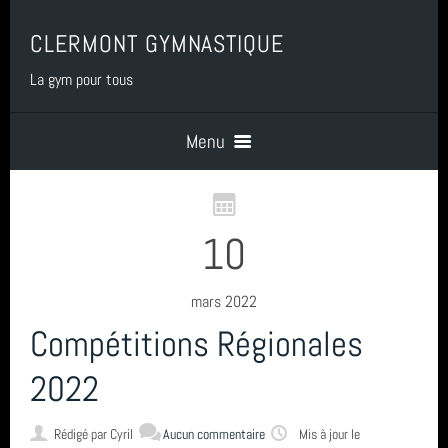
CLERMONT GYMNASTIQUE
La gym pour tous
Menu
Accueil
10
PRESENTATION
mars 2022
Compétitions Régionales
BENEVOLAT
2022
COTISATIONS
Rédigé par
Cyril
Aucun commentaire
Mis à jour le