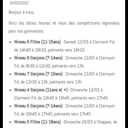
10/03/2022
Bonjour à tous,
CONTACT & LIENS UTILES
Voici les dates, heures et lieux des compétitions régionales
pour nos gymnastes:
ACCES BUREAU
Niveau 6 Filles (11-15ans)
: Samedi 12/03 à Clermont-Fd,
de 14h40 à 16h10, palmarès vers 16h10.
Catégories
Niveau 6 Garçons (7-14ans)
: Dimanche 13/03 à Clermont-
Fd, de 9h30 à 11h30, palmarès vers 13h.
Compétition (7)
Niveau 7 Garçons (7-10ans)
: Dimanche 13/03 à Clermont-
Derniers articles
Fd, de 11h30 à 13h, palmarès vers 13h.
Infos générales (24)
Niveau 4 Garçons (11ans et +)
: Dimanche 13/03 à
FETE DE LA GYM 2026
Mots clés
Clermont-Fd, de 13h45 à 15h45, palmarès vers 17h45.
GRS (1)
FINALE NATIONALE UFOLEP 2026
Niveau 5 Garçons (7-14ans)
: Dimanche 13/03 à Clermont-
Clermont-Ferrand
Fd, de 15h45 à 17h45, palmarès vers 17h45.
Derniers commentaires
Gymnastique Rythmique - Nos équipes en compétition
Niveau 5 Filles (11-18ans)
: Dimanche 20/03 à Chappes, de
vidéo