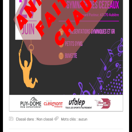
Assemblée Générale
Archives
GRS
Inscriptions saison 2025-2026
juin 2026 (2)
Fil des articles
avril 2026 (1)
Fil des commentaires
septembre 2025 (1)
août 2025 (1)
année 2025 (3)
année 2024 (4)
année 2023 (3)
Classé dans : Non classé
Mots clés : aucun
année 2022 (6)