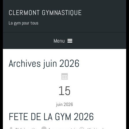
CLERMONT GYMNASTIQUE
La gym pour tous
Menu
Archives juin 2026
Accueil
PRESENTATION
15
BENEVOLAT
juin 2026
FETE DE LA GYM 2026
COTISATIONS