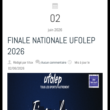
année 2021 (6)
02
année 2020 (14)
année 2019 (3)
juin 2026
FINALE NATIONALE UFOLEP
année 2018 (5)
2026
année 2017 (5)
total (52)
Rédigé par
titox
Aucun commentaire
Mis à jour le
02/06/2026