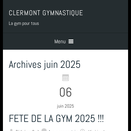
CLERMONT GYMNASTIQUE
La gym pour tous
Menu
Archives juin 2025
Accueil
PRESENTATION
06
BENEVOLAT
juin 2025
FETE DE LA GYM 2025 !!!
COTISATIONS