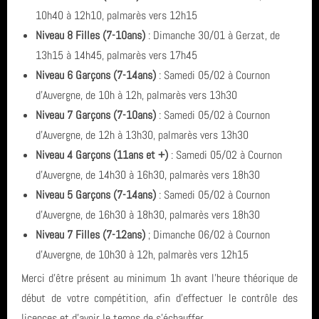
Assemblée Générale
10h40 à 12h10, palmarès vers 12h15
Archives
GRS
Niveau 8 Filles (7-10ans)
: Dimanche 30/01 à Gerzat, de
Inscriptions saison 2025-2026
13h15 à 14h45, palmarès vers 17h45
juin 2026 (2)
Fil des articles
Niveau 6 Garçons (7-14ans)
: Samedi 05/02 à Cournon
d'Auvergne, de 10h à 12h, palmarès vers 13h30
avril 2026 (1)
Niveau 7 Garçons (7-10ans)
: Samedi 05/02 à Cournon
Fil des commentaires
septembre 2025 (1)
d'Auvergne, de 12h à 13h30, palmarès vers 13h30
Niveau 4 Garçons (11ans et +)
: Samedi 05/02 à Cournon
août 2025 (1)
d'Auvergne, de 14h30 à 16h30, palmarès vers 18h30
Niveau 5 Garçons (7-14ans)
: Samedi 05/02 à Cournon
année 2025 (3)
d'Auvergne, de 16h30 à 18h30, palmarès vers 18h30
année 2024 (4)
Niveau 7 Filles (7-12ans)
; Dimanche 06/02 à Cournon
d'Auvergne, de 10h30 à 12h, palmarès vers 12h15
année 2023 (3)
Merci d'être présent au minimum 1h avant l'heure théorique de
année 2022 (6)
début de votre compétition, afin d'effectuer le contrôle des
licences et d'avoir le temps de s'échauffer.