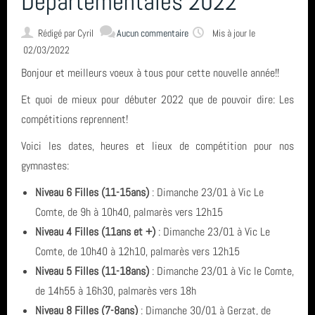
Départementales 2022
Rédigé par
Cyril
CONTACT & LIENS UTILES
Aucun commentaire
Mis à jour le
02/03/2022
Bonjour et meilleurs voeux à tous pour cette nouvelle année!!
ACCES BUREAU
Et quoi de mieux pour débuter 2022 que de pouvoir dire: Les
compétitions reprennent!
Catégories
Voici les dates, heures et lieux de compétition pour nos
gymnastes:
Compétition (7)
Derniers articles
Niveau 6 Filles (11-15ans)
: Dimanche 23/01 à Vic Le
Infos générales (24)
Comte, de 9h à 10h40, palmarès vers 12h15
FETE DE LA GYM 2026
Niveau 4 Filles (11ans et +)
: Dimanche 23/01 à Vic Le
Mots clés
GRS (1)
Comte, de 10h40 à 12h10, palmarès vers 12h15
FINALE NATIONALE UFOLEP 2026
Niveau 5 Filles (11-18ans)
: Dimanche 23/01 à Vic le Comte,
vidéo
Derniers commentaires
de 14h55 à 16h30, palmarès vers 18h
Gymnastique Rythmique - Nos équipes en compétition
Clermont-Ferrand
Niveau 8 Filles (7-8ans)
: Dimanche 30/01 à Gerzat, de