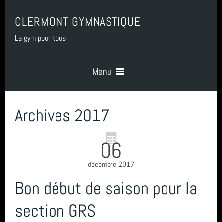
CLERMONT GYMNASTIQUE
La gym pour tous
Menu
Archives 2017
Accueil
06
PRESENTATION
décembre 2017
BENEVOLAT
Bon début de saison pour la
section GRS
COTISATIONS