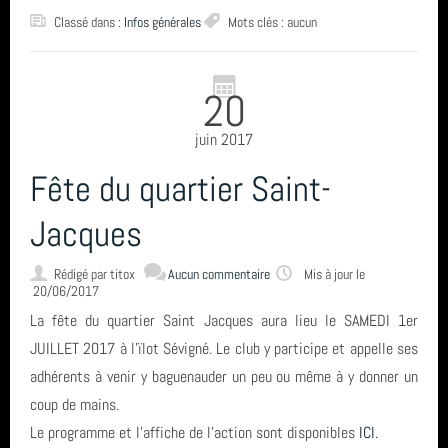
Classé dans :
Infos générales
Mots clés : aucun
année 2021 (6)
année 2020 (14)
20
année 2019 (3)
juin 2017
année 2018 (5)
Fête du quartier Saint-
année 2017 (5)
Jacques
total (52)
Rédigé par
titox
Aucun commentaire
Mis à jour le
20/06/2017
La fête du quartier Saint Jacques aura lieu le SAMEDI 1er
JUILLET 2017 à l'ïlot Sévigné. Le club y participe et appelle ses
adhérents à venir y baguenauder un peu ou même à y donner un
coup de mains.
Le programme et l'affiche de l'action sont disponibles
ICI.