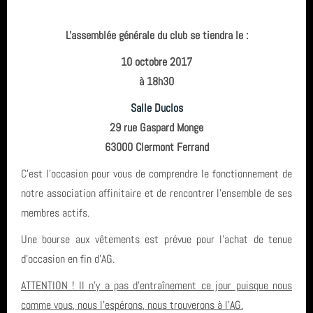
Clermont-Ferrand
Assemblée Générale
Archives
L'assemblée générale du club se tiendra le :
GRS
Inscriptions saison 2025-2026
10 octobre 2017
juin 2026 (2)
Fil des articles
à 18h30
avril 2026 (1)
Salle Duclos
29 rue Gaspard Monge
Fil des commentaires
septembre 2025 (1)
63000 Clermont Ferrand
août 2025 (1)
C'est l'occasion pour vous de comprendre le fonctionnement de
notre association affinitaire et de rencontrer l'ensemble de ses
année 2025 (3)
membres actifs.
année 2024 (4)
Une bourse aux vêtements est prévue pour l'achat de tenue
d'occasion en fin d'AG.
année 2023 (3)
ATTENTION ! Il n'y a pas d'entraînement ce jour puisque nous
année 2022 (6)
comme vous, nous l'espérons, nous trouverons à l'AG.