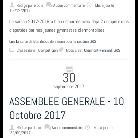
Rédigé par
elodie
Aucun commentaire
Mis à jour le
06/12/2017
CONTACT & LIENS UTILES
La saison 2017-2018 a bien démarrée avec déjà 2 compétitions
disputées par nos jeunes gymnastes clermontoises.
ACCES BUREAU
Lire la suite de Bon début de saison pour la section GRS
Classé dans :
Compétition
Mots clés :
Clermont-Ferrand
,
GRS
Catégories
30
Compétition (7)
Derniers articles
septembre 2017
Infos générales (24)
ASSEMBLEE GENERALE - 10
FETE DE LA GYM 2026
Mots clés
GRS (1)
Octobre 2017
FINALE NATIONALE UFOLEP 2026
vidéo
Rédigé par
titox
Aucun commentaire
Mis à jour le
Derniers commentaires
Gymnastique Rythmique - Nos équipes en compétition
30/09/2017